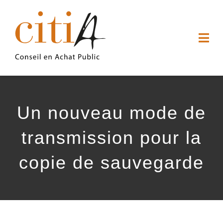
Passer
au
Togg
contenu
Navi
ACCUEIL
Un nouveau mode de
QUI SOMMES-NOUS
transmission pour la
NOS SERVICES
copie de sauvegarde
ARTICLES
CONTACT