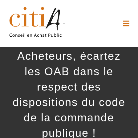
Passer
au
Togg
contenu
Navi
ACCUEIL
Acheteurs, écartez
QUI SOMMES-NOUS
les OAB dans le
respect des
NOS SERVICES
dispositions du code
ARTICLES
de la commande
CONTACT
publique !